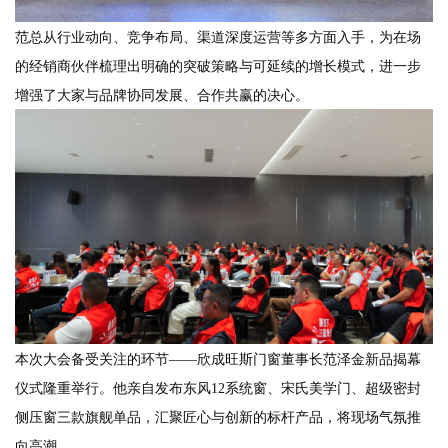
范总从行业动向、竞争布局、渠道深度运营等多方面入手，为在场
的经销商伙伴梳理出明确的突破策略与可延续的增长模式，进一步
增强了大家与品牌协同发展、合作共赢的决心。
本次大会备受关注的环节
——欣成旺斯门窗董事长范泽金新品揭幕
仪式隆重举行。他亲自发布
东风
12系统窗、
宋氏美学门
、
超级密封
侧压窗
三款旗舰单品，
汇聚匠心与创新的标杆产品，将现场气氛推
向高潮
。