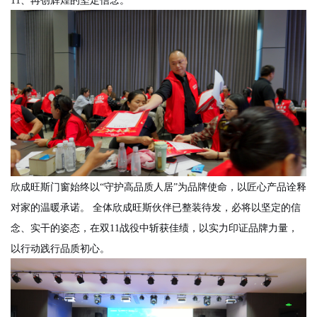
11、再创辉煌的坚定信念。
欣成旺斯门窗始终以
“守护高品质人居”为
品牌使命
，以匠心产品诠释
对家的温暖承诺。
全
体欣成旺斯伙伴已整装待发，必将以坚定的信
念、实干的姿态，在双
11战役中斩获佳绩，以实力印证品牌力量，
以行动践行品质初心。