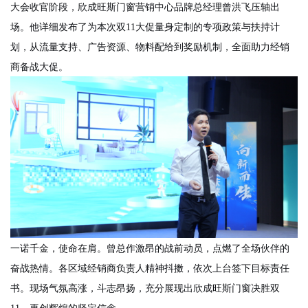
大会收官阶段，欣成旺斯门窗营销中心品牌总经理曾洪飞压轴出
场。他详细发布了为本次双
11大促量身定制的专项政策与扶持计
划，从流量支持、广告资源、物料配给到奖励机制，全面助力经销
商备战大促。
一诺千金，使命在肩。曾总作激昂的战前动员，点燃了全场伙伴的
奋战热情。各区域经销商负责人精神抖擞，依次上台签下目标责任
书。现场气氛高涨，斗志昂扬，充分展现出欣成旺斯门窗决胜双