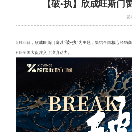
【破•执】欣成旺斯门
发
破
•执
5月28日，欣成旺斯门窗以“
”为主题，集结全国核心经销
618全国大促
注入了澎湃动力
。