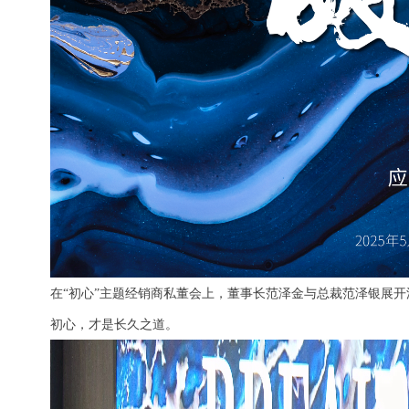
在
“
初心
”
主题
经销商
私董
会上，董事长范泽金与总裁范泽银展开
初心
，才是长久之道
。