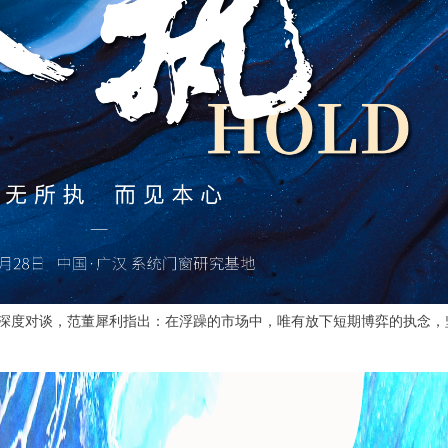
深度对谈
，
范董犀利指出：在浮躁的市场中，唯有
放下短期博弈的执念，