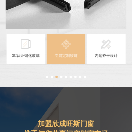
3C认证钢化玻璃
专属定制铰链
内扇齐平设计
加盟欣成旺斯门窗