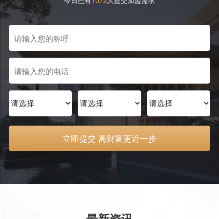
立即提交 离财富更近一步
STORE
最新资讯