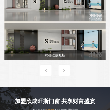
郫都欣成旺斯
加盟欣成旺斯门窗 共享财富盛宴
今日已有
1072
人提交加盟需求