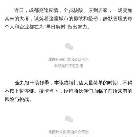
​近日，成都突逢疫情，全员核酸、原则居家，一场突如
其来的大考，试炼着这座城市的勇敢和坚韧，静默管理的每
个人和企业都在为
“早日解封”做出努力。
金
九
银十装修季，
本该
终端门店大量签单
的时期，
不
得
不按下暂停键
。疫情当
下，经销商伙伴们面临了前所未有的
风险与挑战。